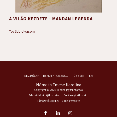
A VILÁG KEZDETE - MANDAN LEGENDA
Tovább olvasom
KEZDŐLAP
BEMUTATKOZÁS
ÜZENET
EN
Németh Emese Karolina
Copyright © 2026 Minden jog fenntartva
Adatvédelmi tájékoztató
|
Cookie nyilatkozat
Támogató
SITE123
-
Make a website